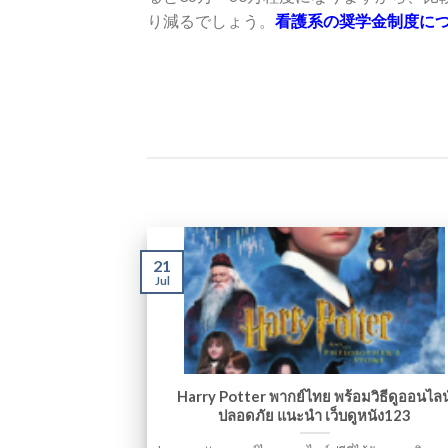
り減るでしょう。
看護系の奨学金制度に
21
Jul
Harry Potter พากย์ไทย พร้อมวิธีดูออนไลน
ปลอดภัย แนะนำ เว็บดูหนัง123