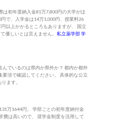
初年度納入金81万7,800円の大学がほ
0円で、入学金は14万1,000円、授業料26
0万円以上かかるところもありますが、 国立
決して優しいとは言えません。
私立薬学部 学
住んでいるのは県内か県外か？ 都内か都外
集要項で確認してください。 具体的な公立
あります。
1万1644円。 学部ごとの初年度納付金
私大の学費は高いので、 奨学金制度を活用して