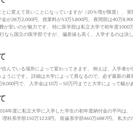
とに変えて良いことになっていますが（20％増が限度）、 実際は
8万2,000円、授業料が53万5,800円。 夜間部は40万8,90
ず学費が安いのが魅力です。 特に医学部は私立大学で初年度100
 親孝行なら国立の医学部ですが、 偏差値も高く、入学するのは
て
が住んでいる場所によって変わってきます。 例えば、入学者が
うようにです。 詳細は大学によって異なるので、必ず最新の募
8,000円で、 入学金は10万～50万円までと大学によって幅が
て
014年度に私立大学に入学した学生の初年度納付金の平均は、 13
。 理科系学部150万1233円。 医歯系学部460万6887円。 