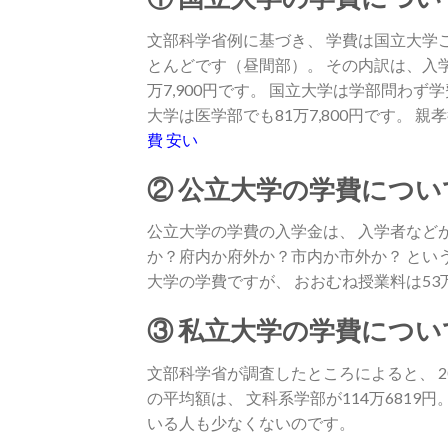
文部科学省例に基づき、 学費は国立大学ご
とんどです（昼間部）。 その内訳は、入学金が2
万7,900円です。 国立大学は学部問わ
大学は医学部でも81万7,800円です。
費 安い
② 公立大学の学費につい
公立大学の学費の入学金は、 入学者など
か？府内か府外か？市内か市外か？ とい
大学の学費ですが、 おおむね授業料は53万
③ 私立大学の学費につい
文部科学省が調査したところによると、 2
の平均額は、 文科系学部が114万6819円
いる人も少なくないのです。