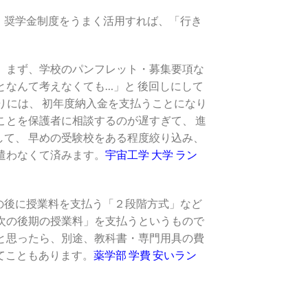
、奨学金制度をうまく活用すれば、「行き
。 まず、学校のパンフレット・募集要項な
となんて考えなくても…」と 後回しにして
りには、 初年度納入金を支払うことになり
ことを保護者に相談するのが遅すぎて、 進
して、 早めの受験校をある程度絞り込み、
遣わなくて済みます。
宇宙工学 大学 ラン
の後に授業料を支払う「２段階方式」など
年次の後期の授業料」を支払うというもので
いと思ったら、別途、教科書・専門用具の費
んてこともあります。
薬学部 学費 安いラン