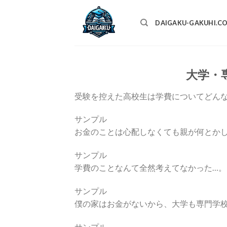
Skip
to
DAIGAKU-GAKUHI.C
content
大学・
受験を控えた高校生は学費についてどん
サンプル
お金のことは心配しなくても親が何とか
サンプル
学費のことなんて全然考えてなかった…。
サンプル
僕の家はお金がないから、大学も専門学
サンプル