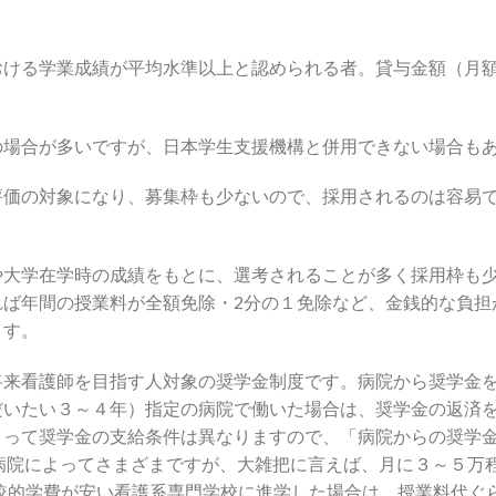
学業成績が平均水準以上と認められる者。貸与金額（月額）は30,0
の場合が多いですが、日本学生支援機構と併用できない場合も
評価の対象になり、募集枠も少ないので、採用されるのは容易
や大学在学時の成績をもとに、選考されることが多く採用枠も
れば年間の授業料が全額免除・2分の１免除など、金銭的な負担
ます。
将来看護師を目指す人対象の奨学金制度です。病院から奨学金
だいたい３～４年）指定の病院で働いた場合は、奨学金の返済
よって奨学金の支給条件は異なりますので、「病院からの奨学
病院によってさまざまですが、大雑把に言えば、月に３～５万
比較的学費が安い看護系専門学校に進学した場合は、授業料代ぐ