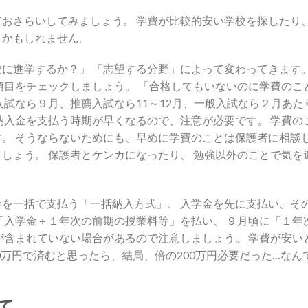
おさらいしてみましょう。 学費が比較的安い学校を探したり
」かもしれません。
に進学するか？」 「志望する分野」によって変わってきます
項目をチェックしましょう。 「合格してもいないのに学費のこ
入試なら９月、推薦入試なら11～12月、一般入試なら２月あた
納入金を支払う時期が早くなるので、注意が必要です。 学費の
。 そうならないためにも、早めに学費のことは保護者に相談
しょう。 保護者とケンカになったり、 勉強以外のことで気を
を一括で支払う「一括納入方式」、 入学金を先に支払い、そ
「入学金＋１年次の前期の授業料等」を払い、 ９月頃に「１
が含まれていない場合があるので注意しましょう。 学費が安
0万円で済むと思ったら、結局、倍の200万円必要だった…な
て