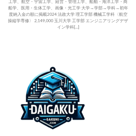
工学、航空・宇宙工学、経営・管理工学、船舶・海洋工学・商
船学、医用・生体工学、画像・光工学 大学→学部→学科→初年
度納入金の順に掲載2024 法政大学 理工学部 機械工学科〈航空
操縦学専修〉 2,149,000 玉川大学 工学部 エンジニアリングデザ
イン学科[...]