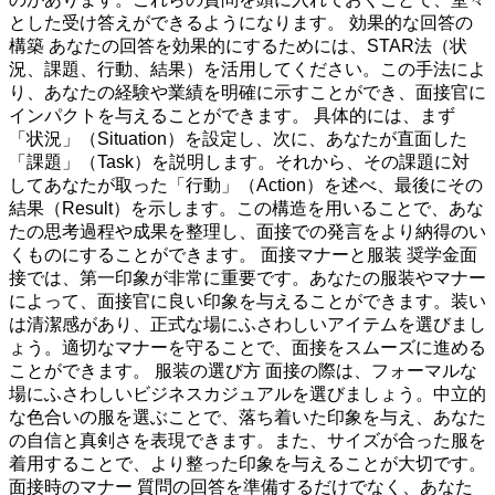
とした受け答えができるようになります。 効果的な回答の
構築 あなたの回答を効果的にするためには、STAR法（状
況、課題、行動、結果）を活用してください。この手法によ
り、あなたの経験や業績を明確に示すことができ、面接官に
インパクトを与えることができます。 具体的には、まず
「状況」（Situation）を設定し、次に、あなたが直面した
「課題」（Task）を説明します。それから、その課題に対
してあなたが取った「行動」（Action）を述べ、最後にその
結果（Result）を示します。この構造を用いることで、あな
たの思考過程や成果を整理し、面接での発言をより納得のい
くものにすることができます。 面接マナーと服装 奨学金面
接では、第一印象が非常に重要です。あなたの服装やマナー
によって、面接官に良い印象を与えることができます。装い
は清潔感があり、正式な場にふさわしいアイテムを選びまし
ょう。適切なマナーを守ることで、面接をスムーズに進める
ことができます。 服装の選び方 面接の際は、フォーマルな
場にふさわしいビジネスカジュアルを選びましょう。中立的
な色合いの服を選ぶことで、落ち着いた印象を与え、あなた
の自信と真剣さを表現できます。また、サイズが合った服を
着用することで、より整った印象を与えることが大切です。
面接時のマナー 質問の回答を準備するだけでなく、あなた