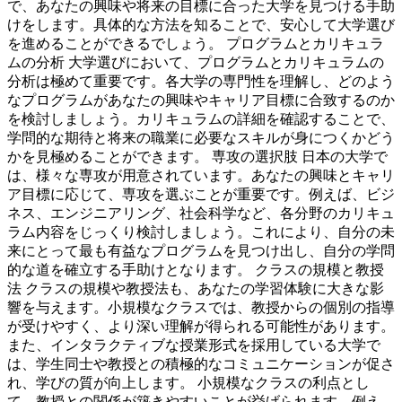
で、あなたの興味や将来の目標に合った大学を見つける手助
けをします。具体的な方法を知ることで、安心して大学選び
を進めることができるでしょう。 プログラムとカリキュラ
ムの分析 大学選びにおいて、プログラムとカリキュラムの
分析は極めて重要です。各大学の専門性を理解し、どのよう
なプログラムがあなたの興味やキャリア目標に合致するのか
を検討しましょう。カリキュラムの詳細を確認することで、
学問的な期待と将来の職業に必要なスキルが身につくかどう
かを見極めることができます。 専攻の選択肢 日本の大学で
は、様々な専攻が用意されています。あなたの興味とキャリ
ア目標に応じて、専攻を選ぶことが重要です。例えば、ビジ
ネス、エンジニアリング、社会科学など、各分野のカリキュ
ラム内容をじっくり検討しましょう。これにより、自分の未
来にとって最も有益なプログラムを見つけ出し、自分の学問
的な道を確立する手助けとなります。 クラスの規模と教授
法 クラスの規模や教授法も、あなたの学習体験に大きな影
響を与えます。小規模なクラスでは、教授からの個別の指導
が受けやすく、より深い理解が得られる可能性があります。
また、インタラクティブな授業形式を採用している大学で
は、学生同士や教授との積極的なコミュニケーションが促さ
れ、学びの質が向上します。 小規模なクラスの利点とし
て、教授との関係が築きやすいことが挙げられます。例え