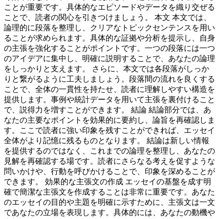
ことが重要です。具体的なエピソードやデータを織り交ぜる
ことで、読者の関心を引きつけましょう。 本文 本文では、
論理的に段落を整理し、クリアなトピックセンテンスを用い
ることが求められます。具体的な証拠や分析を提示し、自身
の主張を強化することがポイントです。一つの段落には一つ
のアイデアに集中し、明確に説明することで、あなたの論理
をしっかりと支えます。 さらに、本文では各段落がしっか
りと繋がるように工夫しましょう。段落間の流れを良くする
ことで、全体の一貫性を持たせ、読者に理解しやすい構造を
提供します。事例や統計データを用いて主張を裏付けること
で、説得力を増すことができます。 結論 結論部分では、あ
なたの主要なポイントを効果的に要約し、論旨を再確認しま
す。ここで読者に強い印象を残すことができれば、エッセイ
全体がより記憶に残るものとなります。 結論は新しい情報
を提供するのではなく、これまでの論理を整理し、あなたの
見解を再確認する場です。読者にさらなる考えを促すような
問いかけや、行動を呼びかけることで、印象を深めることが
できます。 効果的な主張文の作成 エッセイの基盤を成す明
確で簡潔な主張文を作成することは非常に重要です。あなた
のエッセイの目的や主題を明確に示すために、主張文は一文
であなたの立場を表現します。具体的には、あなたの動機や