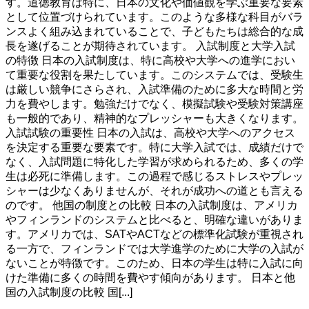
す。道徳教育は特に、日本の文化や価値観を学ぶ重要な要素
として位置づけられています。このような多様な科目がバラ
ンスよく組み込まれていることで、子どもたちは総合的な成
長を遂げることが期待されています。 入試制度と大学入試
の特徴 日本の入試制度は、特に高校や大学への進学におい
て重要な役割を果たしています。このシステムでは、受験生
は厳しい競争にさらされ、入試準備のために多大な時間と労
力を費やします。勉強だけでなく、模擬試験や受験対策講座
も一般的であり、精神的なプレッシャーも大きくなります。
入試試験の重要性 日本の入試は、高校や大学へのアクセス
を決定する重要な要素です。特に大学入試では、成績だけで
なく、入試問題に特化した学習が求められるため、多くの学
生は必死に準備します。この過程で感じるストレスやプレッ
シャーは少なくありませんが、それが成功への道とも言える
のです。 他国の制度との比較 日本の入試制度は、アメリカ
やフィンランドのシステムと比べると、明確な違いがありま
す。アメリカでは、SATやACTなどの標準化試験が重視され
る一方で、フィンランドでは大学進学のために大学の入試が
ないことが特徴です。このため、日本の学生は特に入試に向
けた準備に多くの時間を費やす傾向があります。 日本と他
国の入試制度の比較 国[...]