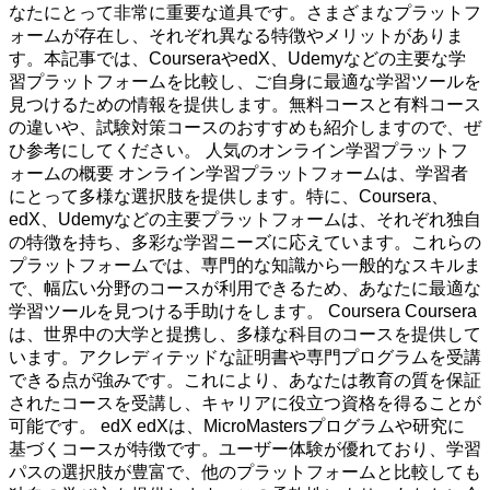
なたにとって非常に重要な道具です。さまざまなプラットフ
ォームが存在し、それぞれ異なる特徴やメリットがありま
す。本記事では、CourseraやedX、Udemyなどの主要な学
習プラットフォームを比較し、ご自身に最適な学習ツールを
見つけるための情報を提供します。無料コースと有料コース
の違いや、試験対策コースのおすすめも紹介しますので、ぜ
ひ参考にしてください。 人気のオンライン学習プラットフ
ォームの概要 オンライン学習プラットフォームは、学習者
にとって多様な選択肢を提供します。特に、Coursera、
edX、Udemyなどの主要プラットフォームは、それぞれ独自
の特徴を持ち、多彩な学習ニーズに応えています。これらの
プラットフォームでは、専門的な知識から一般的なスキルま
で、幅広い分野のコースが利用できるため、あなたに最適な
学習ツールを見つける手助けをします。 Coursera Coursera
は、世界中の大学と提携し、多様な科目のコースを提供して
います。アクレディテッドな証明書や専門プログラムを受講
できる点が強みです。これにより、あなたは教育の質を保証
されたコースを受講し、キャリアに役立つ資格を得ることが
可能です。 edX edXは、MicroMastersプログラムや研究に
基づくコースが特徴です。ユーザー体験が優れており、学習
パスの選択肢が豊富で、他のプラットフォームと比較しても