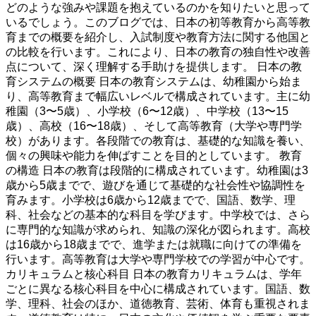
どのような強みや課題を抱えているのかを知りたいと思って
いるでしょう。このブログでは、日本の初等教育から高等教
育までの概要を紹介し、入試制度や教育方法に関する他国と
の比較を行います。これにより、日本の教育の独自性や改善
点について、深く理解する手助けを提供します。 日本の教
育システムの概要 日本の教育システムは、幼稚園から始ま
り、高等教育まで幅広いレベルで構成されています。主に幼
稚園（3〜5歳）、小学校（6〜12歳）、中学校（13〜15
歳）、高校（16〜18歳）、そして高等教育（大学や専門学
校）があります。各段階での教育は、基礎的な知識を養い、
個々の興味や能力を伸ばすことを目的としています。 教育
の構造 日本の教育は段階的に構成されています。幼稚園は3
歳から5歳までで、遊びを通じて基礎的な社会性や協調性を
育みます。小学校は6歳から12歳までで、国語、数学、理
科、社会などの基本的な科目を学びます。中学校では、さら
に専門的な知識が求められ、知識の深化が図られます。高校
は16歳から18歳までで、進学または就職に向けての準備を
行います。高等教育は大学や専門学校での学習が中心です。
カリキュラムと核心科目 日本の教育カリキュラムは、学年
ごとに異なる核心科目を中心に構成されています。国語、数
学、理科、社会のほか、道徳教育、芸術、体育も重視されま