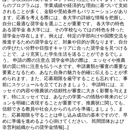
らのプログラムは、学業成績や経済的な理由に基づいて支給
されることが多く、金額や受給条件もバリエーションがあり
ます。応募を考える際には、各大学の詳細な情報を把握し、
自分に最適な奨学金を選ぶことが重要です。 各大学の特色
ある奨学金 各大学には、その学校ならではの特色を持った
奨学金が存在します。例えば、特定の学部向けや国際交流を
推進するための奨学金など、対象や目的が異なります。自分
の学びたい分野や目指すキャリアに合った奨学金を見つける
ことで、より充実した学生生活を送ることができるでしょ
う。 申請の際の注意点 奨学金申請の際は、エッセイや推薦
状の質に特に注意を払うべきです。申請書類が審査の重要な
要素となるため、あなた自身の魅力を的確に伝えることが求
められます。また、応募期限を厳守することも忘れずに、事
前にスケジュールを立てておきましょう。 申請時には、エ
ッセイの内容や推薦状の信頼性が審査に大きく影響を与えま
す。特にエッセイでは、あなたの学業への情熱や将来のビジ
ョンを明確に表現することが重要です。推薦状に関しても、
信頼できる教員や社会人からのものを準備しましょう。ま
た、応募期限を守ることは申し込み成功の基本ですので、早
めに準備を進めるよう心掛けてください。 民間団体および
非営利組織からの奨学金情報[...]