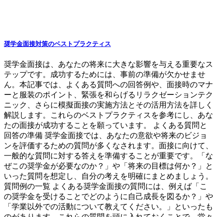
奨学金面接対策のベストプラクティス
奨学金面接は、あなたの将来に大きな影響を与える重要なス
テップです。成功するためには、事前の準備が欠かせませ
ん。本記事では、よくある質問への回答例や、面接時のマナ
ーと服装のポイント、緊張を和らげるリラクゼーションテク
ニック、さらに模擬面接の実施方法とその活用方法を詳しく
解説します。これらのベストプラクティスを参考にし、あな
たの面接が成功することを願っています。 よくある質問と
回答の準備 奨学金面接では、あなたの意欲や将来のビジョ
ンを評価するための質問が多くなされます。面接に向けて、
一般的な質問に対する答えを準備することが重要です。「な
ぜこの奨学金が必要なのか？」や「将来の目標は何か？」と
いった質問を想定し、自分の考えを明確にまとめましょう。
質問例の一覧 よくある奨学金面接の質問には、例えば「こ
の奨学金を受けることでどのように自己成長を図るか？」や
「学業以外での活動について教えてください。」といったも
のがあります。これらの質問を頭に入れておくことで、堂々