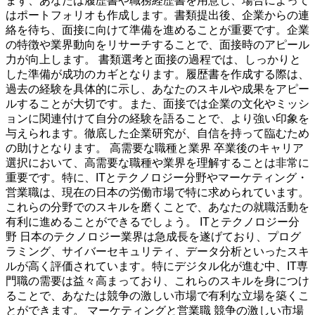
まず、あなたは履歴書や職務経歴書を用意し、場合によって
はポートフォリオも作成します。書類提出後、企業からの連
絡を待ち、面接に向けて準備を進めることが重要です。企業
の特徴や業界動向をリサーチすることで、面接時のアピール
力が向上します。 書類選考と面接の過程では、しっかりと
した準備が成功のカギとなります。履歴書を作成する際は、
過去の経験を具体的に示し、あなたのスキルや成果をアピー
ルすることが大切です。また、面接では企業の文化やミッシ
ョンに関連付けて自分の経験を語ることで、より強い印象を
与えられます。徹底した企業研究が、自信を持って臨むため
の助けとなります。 高需要な職種と業界 卒業後のキャリア
選択において、高需要な職種や業界を理解することは非常に
重要です。特に、ITとテクノロジー分野やマーケティング・
営業職は、現在の日本の労働市場で特に求められています。
これらの分野でのスキルを磨くことで、あなたの就職活動を
有利に進めることができるでしょう。 ITとテクノロジー分
野 日本のテクノロジー業界は急成長を遂げており、プログ
ラミング、サイバーセキュリティ、データ分析といったスキ
ルが高く評価されています。特にデジタル化が進む中、IT専
門職の需要は益々高まっており、これらのスキルを身につけ
ることで、あなたは競争の激しい市場で有利な立場を築くこ
とができます。 マーケティングと営業職 競争の激しい市場