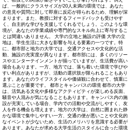
ば、一般的にクラスサイズが20人未満の環境では、あなた
の意見や質問に対して即座に反応が得られるため、理解が深
まります。また、教授に対するフィードバックも受けやす
く、自主的な学びを支援してくれるでしょう。このような環
境が、あなたの学業成績や専門的なスキル向上に寄与するこ
とは間違いありません。 大学の立地と施設の評価 大学の立
地は、学生生活に大きな影響を与える要素の一つです。特
に、都市部と地方の大学では、交通アクセスや文化的な活
動、施設の充実度が異なります。都市部には、多くのリソー
スやエンターテインメントが揃っていますが、生活費が高い
場合もあります。一方、地方では、落ち着いた環境で学びや
すい利点がありますが、活動の選択肢が限られることもあり
ます。あなたのライフスタイルや価値観に合わせて、慎重に
選ぶことが重要です。 都市とキャンパスの環境 都市の大学
は、活気ある文化や多様なアクティビティが楽しめる反面、
騒音や人混みが気になることもあります。キャンパス内の施
設が充実している場合、学内での活動や交流がしやすく、友
人を作る機会も増えます。地方の大学は、自然に囲まれた静
かな環境で集中しやすい一方、交通の便が悪いことや文化的
なイベントが少ないため、生活のメリハリを意識する必要が
あります。あなたが求める大学生活のスタイルに合った環境