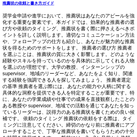
推薦状の依頼と書き方ガイド
奨学金申請や進学において、推薦状はあなたのアピールを強
化する重要な要素です。本ガイドでは、効果的な推薦者の選
び方や依頼のタイミング、推薦状を書く際に押さえるべきポ
イントを詳しく説明します。適切なコミュニケーション方法
や、フォローアップの仕方も紹介し、あなたが魅力的な推薦
状を得るためのサポートをします。 推薦者の選び方 推薦者
を選ぶことは、推薦状の質に大きく影響します。どのような
経験やスキルを持っているのかを具体的に示してくれる人物
を選ぶのが理想です。大学の教授、インターンシップの
supervisor、地域のリーダーなど、あなたをよく知り、関連
する経験を強調できる人を探してみましょう。 推薦者選定
の基準 推薦者を選ぶ際には、あなたの能力や人柄に関する
具体的な洞察を提供できる人を特定することが重要です。特
に、あなたの学業成績や仕事での成果を直接観察したことの
ある教授や supervisor、地域での活動を通じてあなたを知っ
ているリーダーは、説得力のある推薦状を書くための良い候
補です。 依頼のタイミング 推薦状の依頼をする際は、タイ
ミングに注意してください。締切のかなり前に推薦者にアプ
ローチすることで、丁寧な推薦状を書いてもらうための十分