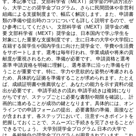
す。本記事では、文部科学省（MEXT）奨学金の申請方法か
ら、大学ごとの奨学金プログラム、さらに民間団体や非営利
組織による支援制度まで、幅広く解説します。また、申請書
類の準備や提出時のコツについても詳しく説明するので、ぜ
ひ参考にしてください。 文部科学省（MEXT）奨学金の概
要 文部科学省（MEXT）奨学金は、日本国内で学ぶ学生を
対象にした重要な支援制度です。主に日本の大学や大学院に
在籍する留学生や国内学生に向けた奨学金で、学費や生活費
をサポートします。選考は毎年行われ、学業成績や将来の貢
献度が重視されるため、準備が必要です。 申請資格と選考
基準 申請資格を明確に理解し、選考基準に沿った準備を行
うことが重要です。特に、学力や意欲的な姿勢が考慮される
ため、具体的な証拠を準備することが求められます。たとえ
ば、成績証明書や推薦状など、あなたの能力を示す資料の提
出が必要です。 申請手続きの流れ 申請手続きは複雑になり
がちですが、ステップごとに必要な書類や期限を確認し、計
画的に進めることが成功の鍵となります。具体的には、オン
ラインでの申請フォームの提出、必要書類の準備、面接など
が含まれます。各ステップにおいて、注意すべきポイントを
把握しておくことで、スムーズに手続きを完了させることが
できるでしょう。 大学別奨学金プログラム 日本の大学で
は、各校独自の奨学金プログラムが用意されています。これ