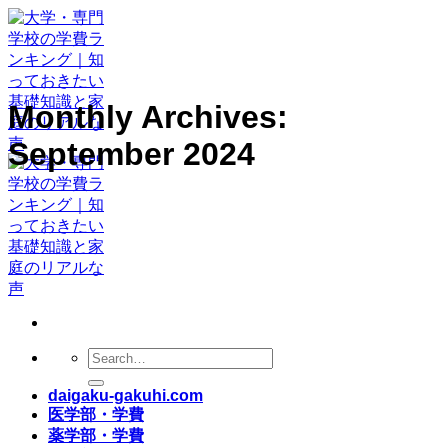
Skip
to
content
Monthly Archives:
September 2024
daigaku-gakuhi.com
医学部・学費
薬学部・学費