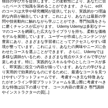
独自の学び方を提供します。この柔軟性により、あなたに合
ったペースで知識を深めることができます。 さらに、edX
のコースは大学や研究機関が提供しており、実践的かつ理論
的な内容が融合しています。これにより、あなたは最新の学
問や技術動向に触れながら学ぶことができ、専門知識をさら
に磨くチャンスが広がります。 Udemy Udemyは多彩なテー
マのコースを網羅した広大なライブラリを持ち、柔軟な価格
モデルを展開しています。ユーザーが作成したコンテンツが
豊富にあり、さまざまな学習者にとってアクセスしやすい環
境が整っています。これにより、あなたの興味やニーズに合
わせたコースを選ぶことができます。 さらに、Udemyでは
多様な講師がいるため、さまざまな視点やスタイルで学びが
楽しめます。特に、実践的なスキルを中心としたコースが多
く、即実践に役立つ内容が揃っています。あなたの学びをよ
り実用的で効果的なものにするために、最適なコースを見つ
けやすいプラットフォームです。 考慮すべき主な特徴 あな
たがオンライン学習プラットフォームを選ぶ際に考慮すべき
主な特徴は以下の通りです。 コース内容の豊富さ 専門講師
やインストラクターの質[...]