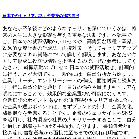
日本でのキャリアパス：卒業後の進路選択
あなたが卒業後にどのようなキャリアを築いていくかは、将
来の人生に大きな影響を与える重要な決断です。本記事で
は、日本での就職活動のプロセスや、高需要な職種・業界、
効果的な履歴書の作成法、面接対策、そしてキャリアアップ
に必要なスキル開発について詳しく解説します。あなたのキ
ャリア形成に役立つ情報を提供するので、ぜひ参考にしてく
ださい。 就職活動のプロセス 日本での就職活動は、計画的
に行うことが大切です。一般的には、自己分析から始まり、
企業リサーチ、エントリーシートの作成、面接対策と続きま
す。特に自己分析を通じて、自分の強みや目指すキャリアを
明確にすることで、効果的な企業選びが可能になります。
企業選びのポイント あなたの価値観やキャリア目標に合っ
た企業を選ぶポイントは、まずブランドの評判、企業文化、
成長機会を考慮することです。企業のウェブサイトやSNS
を活用し、社内環境や社員の声をリサーチすることで、自分
に適した職場を見つける手助けになります。 書類選考と面
接の流れ 書類選考から面接に至るまでの流れは明確です。