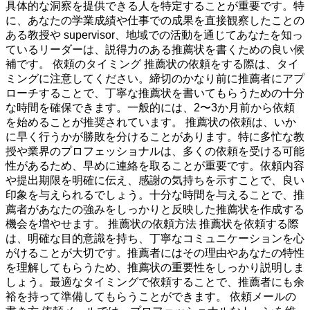
具体的な洞察を提供できる人を特定することが重要です。特
に、あなたの学業成績や仕事での成果を直接観察したことの
ある教授や supervisor、地域での活動を通じてあなたを知っ
ているリーダーは、説得力のある推薦状を書くための良い候
補です。 依頼のタイミング 推薦状の依頼をする際は、タイ
ミングに注意してください。締切のかなり前に推薦者にアプ
ローチすることで、丁寧な推薦状を書いてもらうための十分
な時間を確保できます。一般的には、2〜3か月前から依頼
を始めることが推奨されています。 推薦状の依頼は、いか
に早く行うかが勝敗を分けることがあります。特に多忙な教
授や業界のプロフェッショナルは、多くの依頼を受ける可能
性があるため、早めに連絡を取ることが重要です。依頼内容
や提出期限を明確に伝え、感謝の気持ちを示すことで、良い
印象を与えられるでしょう。十分な時間を与えることで、推
薦者があなたの強みをしっかりと反映した推薦状を作成する
機会を増やせます。 推薦状の依頼方法 推薦状を依頼する際
は、明確な目的意識を持ち、丁寧なコミュニケーションを心
がけることが大切です。推薦者にはその理由やあなたの特性
を理解してもらうため、推薦状の重要性をしっかり説明しま
しょう。最適なタイミングで依頼することで、推薦者にも余
裕を持って準備してもらうことができます。 依頼メールの