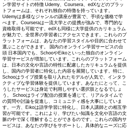
ン学習サイトの特徴 Udemy、Coursera、edXなどのプラッ
トフォームは、それぞれ独自の特徴を持っています。
Udemyは多様なジャンルの講座が豊富で、手頃な価格で学
べます。Courseraは一流大学との提携が強みで、専門的な
資格取得も可能です。edXも同様に大学提供のカリキュラム
が魅力で、全世界の学習者にアクセスできます。これらのプ
ラットフォームは、あなたの学習スタイルや目的に合わせて
選ぶことができます。 国内のオンライン学習サービスの台
頭 日本国内でも、SchooやEikoといった独自のオンライン
学習サービスが増加しています。これらのプラットフォーム
は、日本の文化や言語の特性に配慮したカリキュラムを提供
し、国内の学習者に特化した内容を展開しています。特に、
Schooはライブ授業を取り入れたモデルが人気で、インタラ
クティブな学習体験を提供しています。あなたにとって、こ
うしたサービスは身近で利用しやすい選択肢となるでしょ
う。 Schooはライブ配信の授業を通じて、リアルタイムで
の質問や討論を促進し、コミュニティ感を大事にしていま
す。一方、Eikoは語学学習に特化し、日本人講師との相互学
習が可能です。これにより、学びたい知識を文化や言語の文
脈の中で深く理解することができるのです。これらの国内サ
ービスは、あなたの学びをサポートし、具体的なニーズに応