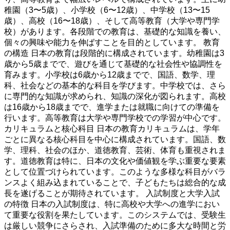
稚園（3〜5歳）、小学校（6〜12歳）、中学校（13〜15
歳）、高校（16〜18歳）、そして高等教育（大学や専門学
校）があります。各段階での教育は、基礎的な知識を養い、
個々の興味や能力を伸ばすことを目的としています。 教育
の構造 日本の教育は段階的に構成されています。幼稚園は3
歳から5歳までで、遊びを通じて基礎的な社会性や協調性を
育みます。小学校は6歳から12歳までで、国語、数学、理
科、社会などの基本的な科目を学びます。中学校では、さら
に専門的な知識が求められ、知識の深化が図られます。高校
は16歳から18歳までで、進学または就職に向けての準備を
行います。高等教育は大学や専門学校での学習が中心です。
カリキュラムと核心科目 日本の教育カリキュラムは、学年
ごとに異なる核心科目を中心に構成されています。国語、数
学、理科、社会のほか、道徳教育、芸術、体育も重視されま
す。道徳教育は特に、日本の文化や価値観を学ぶ重要な要素
として位置づけられています。このような多様な科目がバラ
ンスよく組み込まれていることで、子どもたちは総合的な成
長を遂げることが期待されています。 入試制度と大学入試
の特徴 日本の入試制度は、特に高校や大学への進学におい
て重要な役割を果たしています。このシステムでは、受験生
は厳しい競争にさらされ、入試準備のために多大な時間と労