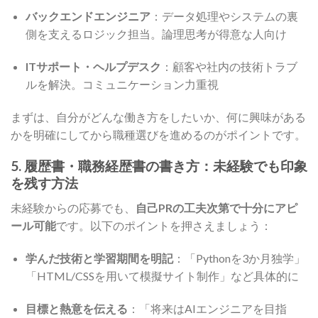
バックエンドエンジニア
：データ処理やシステムの裏
側を支えるロジック担当。論理思考が得意な人向け
ITサポート・ヘルプデスク
：顧客や社内の技術トラブ
ルを解決。コミュニケーション力重視
まずは、自分がどんな働き方をしたいか、何に興味がある
かを明確にしてから職種選びを進めるのがポイントです。
5. 履歴書・職務経歴書の書き方：未経験でも印象
を残す方法
未経験からの応募でも、
自己PRの工夫次第で十分にアピ
ール可能
です。以下のポイントを押さえましょう：
学んだ技術と学習期間を明記
：「Pythonを3か月独学」
「HTML/CSSを用いて模擬サイト制作」など具体的に
目標と熱意を伝える
：「将来はAIエンジニアを目指