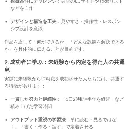
模擬案件にチャレンジ
：架空のECサイトやTodoリスト
などを自作
デザインと構造を工夫
：見やすさ・操作性・レスポン
シブ設計を意識
作品を通して「何ができるか」「どんな課題を解決できる
か」を具体的に伝えることが目的です。
9. 成功者に学ぶ：未経験から内定を得た人の共通
点
実際に未経験からIT就職を成功させた人たちには、共通す
る特徴があります：
一貫した努力と継続性
：「1日2時間×半年を継続」など
積み上げた学習時間
アウトプット重視の学習法
：単に読む・見るではな
く、「書く・作る・話す」で定着させる