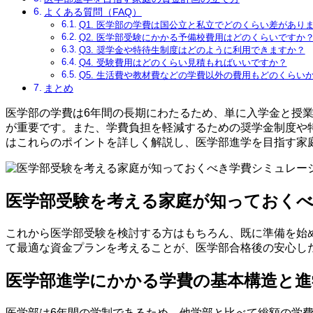
よくある質問（FAQ）
Q1. 医学部の学費は国公立と私立でどのくらい差があり
Q2. 医学部受験にかかる予備校費用はどのくらいですか
Q3. 奨学金や特待生制度はどのように利用できますか？
Q4. 受験費用はどのくらい見積もればいいですか？
Q5. 生活費や教材費などの学費以外の費用もどのくらい
まとめ
医学部の学費は6年間の長期にわたるため、単に入学金と授
が重要です。また、学費負担を軽減するための奨学金制度や
はこれらのポイントを詳しく解説し、医学部進学を目指す家
医学部受験を考える家庭が知っておく
これから医学部受験を検討する方はもちろん、既に準備を始
て最適な資金プランを考えることが、医学部合格後の安心し
医学部進学にかかる学費の基本構造と進
医学部は6年間の学制であるため、他学部と比べて総額の学