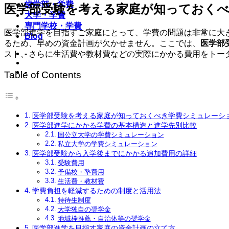
歯学部・学費
医学部受験を考える家庭が知っておく
大学・学費
専門学校・学費
医学部進学を目指すご家庭にとって、学費の問題は非常に大
Blog
るため、早めの資金計画が欠かせません。ここでは、
医学部
-
スト、さらに生活費や教材費などの実際にかかる費用をトー
-
Table of Contents
医学部受験を考える家庭が知っておくべき学費シミュレーシ
医学部進学にかかる学費の基本構造と進学先別比較
国公立大学の学費シミュレーション
私立大学の学費シミュレーション
医学部受験から入学後までにかかる追加費用の詳細
受験費用
予備校・塾費用
生活費・教材費
学費負担を軽減するための制度と活用法
特待生制度
大学独自の奨学金
地域枠推薦・自治体等の奨学金
医学部進学を目指す家庭の資金計画の立て方