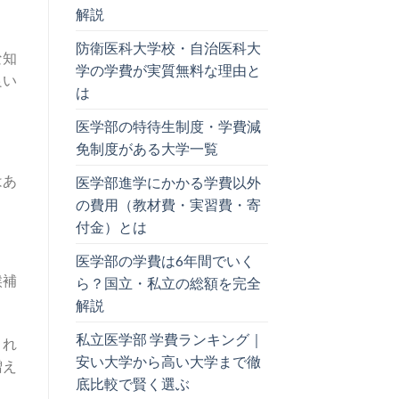
解説
防衛医科大学校・自治医科大
な知
学の学費が実質無料な理由と
良い
は
医学部の特待生制度・学費減
免制度がある大学一覧
はあ
医学部進学にかかる学費以外
の費用（教材費・実習費・寄
付金）とは
医学部の学費は6年間でいく
候補
ら？国立・私立の総額を完全
解説
私立医学部 学費ランキング｜
され
安い大学から高い大学まで徹
増え
底比較で賢く選ぶ