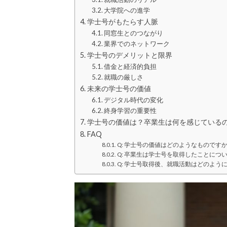
大学院への進学
学士号がもたらす人脈
同窓生とのつながり
業界でのネットワーク
学士号のデメリットと限界
借金と経済的負担
就職の厳しさ
未来の学士号の価値
デジタル時代の変化
終身学習の重要性
学士号の価値は？卒業生は何を感じている
FAQ
Q: 学士号の価値はどのようなものです
Q: 卒業生は学士号を取得したことにつ
Q: 学士号取得後、就職活動はどのよう