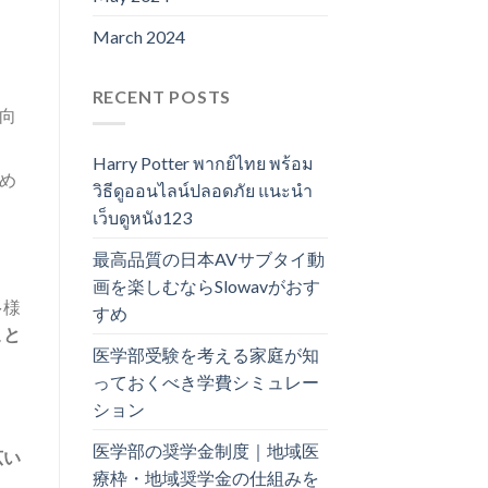
March 2024
RECENT POSTS
向
Harry Potter พากย์ไทย พร้อม
め
วิธีดูออนไลน์ปลอดภัย แนะนำ
เว็บดูหนัง123
最高品質の日本AVサブタイ動
画を楽しむならSlowavがおす
多様
すめ
こと
医学部受験を考える家庭が知
っておくべき学費シミュレー
ション
医学部の奨学金制度｜地域医
広い
療枠・地域奨学金の仕組みを