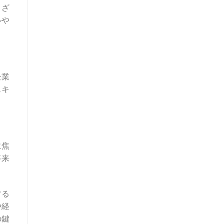
まざ
ルや
企業
スキ
に焦
将来
する
や経
の鍵