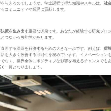
響を与えるのでしょうか。学士課程で得た知識やスキルは、
社
するコミュニティや業界に貢献します。
解決策を生み出す
重要な源泉です。あなたが経験する研究プロ
へとつながる可能性があります。
、直面する課題を解決するための大きな一歩です。例えば、
環
生活を大きく改善する可能性を秘めています。イノベーション
けでなく、世界全体にポジティブな影響を与えるチャンスでも
拓く
一員となりましょう。