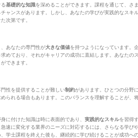
ける
基礎的な知識
を深めることができます。課程を通じて、さ
るチャンスがあります。しかし、あなたの学びが実践的なスキ
なた次第です。
り、あなたの専門性が
大きな価値
を持つようになっています。
を求めており、それがキャリアの成功に直結します。あなたの
とができます。
専門性を提供することが難しい
制約
があります。ひとつの分野
求められる場合もあります。このバランスを理解することが、
が身に付けた知識は時に表面的であり、
実践的なスキル
を習得
、急速に変化する業界のニーズに対応するには、さらなる学び
め、学士課程を終えた後も、継続的に学び続けることが成功へ