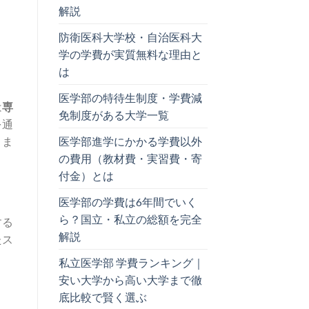
解説
防衛医科大学校・自治医科大
学の学費が実質無料な理由と
と
は
医学部の特待生制度・学費減
は
専
免制度がある大学一覧
を通
医学部進学にかかる学費以外
りま
の費用（教材費・実習費・寄
付金）とは
医学部の学費は6年間でいく
ら？国立・私立の総額を完全
する
解説
たス
私立医学部 学費ランキング｜
安い大学から高い大学まで徹
底比較で賢く選ぶ