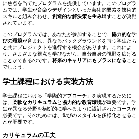
に焦点を当てたプログラムを提供しています。このプログラ
ムでは、学生が音楽やデザインといった芸術的要素を技術的
スキルと組み合わせ、
創造的な解決策を生み出す
ことが奨励
されています。
このプログラムでは、あなたが参加することで、
協力的な学
びの環境
が育まれ、異なるバックグラウンドを持つ学生たち
と共にプロジェクトを進行する機会があります。これによ
り、さまざまな視点を学びながら、自分自身の視野を広げる
ことができるのです。
将来のキャリアにもプラスになる
こと
でしょう。
学士課程における実装方法
学士課程における「学際的アプローチ」を実現するために
は、
柔軟なカリキュラム
と
協力的な教育環境
が重要です。学
生が異なる分野を横断的に学べるように設計されたコースが
必要です。そのためには、학びのスタイルを多様化させるこ
とが肝要です。
カリキュラムの工夫