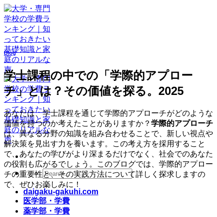
Skip
to
content
Blog
学士課程の中での「学際的アプロー
チ」とは？その価値を探る。2025
あなたは、学士課程を通じて学際的アプローチがどのような
価値を持つのか考えたことがありますか？
学際的アプローチ
は、異なる分野の知識を組み合わせることで、新しい視点や
解決策を見出す力を養います。この考え方を採用すること
で、あなたの学びがより深まるだけでなく、社会でのあなた
の役割も広がるでしょう。このブログでは、学際的アプロー
チの重要性と、その実践方法について詳しく探求しますの
で、ぜひお楽しみに！
daigaku-gakuhi.com
医学部・学費
薬学部・学費