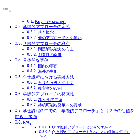
Key Takeaways:
学際的アプローチの定義
基本概念
他のアプローチとの違い
学際的アプローチの利点
問題解決能力の向上
創造性の促進
具体的な実例
国内の事例
海外の事例
学士課程における実装方法
カリキュラムの工夫
教育者の役割
学際的アプローチの将来性
2025年の展望
持続可能な発展への貢献
学士課程の中での「学際的アプローチ」とは？その価値を
探る。2025
FAQ
Q: 学際的アプローチとは何ですか？
Q: 学際的アプローチを学ぶことの価値は何です
か？