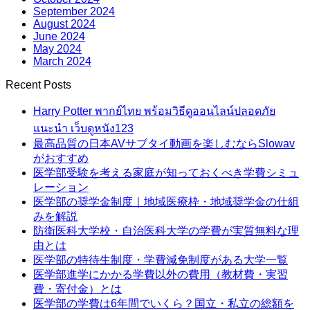
September 2024
August 2024
June 2024
May 2024
March 2024
Recent Posts
Harry Potter พากย์ไทย พร้อมวิธีดูออนไลน์ปลอดภัย
แนะนำ เว็บดูหนัง123
最高品質の日本AVサブタイ動画を楽しむならSlowav
がおすすめ
医学部受験を考える家庭が知っておくべき学費シミュ
レーション
医学部の奨学金制度｜地域医療枠・地域奨学金の仕組
みを解説
防衛医科大学校・自治医科大学の学費が実質無料な理
由とは
医学部の特待生制度・学費減免制度がある大学一覧
医学部進学にかかる学費以外の費用（教材費・実習
費・寄付金）とは
医学部の学費は6年間でいくら？国立・私立の総額を