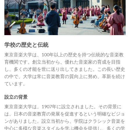
学校の歴史と伝統
東京音楽大学は、100年以上の歴史を持つ伝統的な音楽教
育機関です。創立当初から、優れた音楽家の育成を目指
し、多くの才能を世に送り出してきました。この長い歴史
の中で、大学は常に音楽教育の質向上に努め、革新を続け
ています。
設立の背景
東京音楽大学は、1907年に設立されました。その背景に
は、日本の音楽教育の発展を促進するという明確なビジョ
ンがありました。設立当初から、学院はクラシック音楽を
中心に多様な音楽スタイルを学ぶ機会を提供し、多くの学