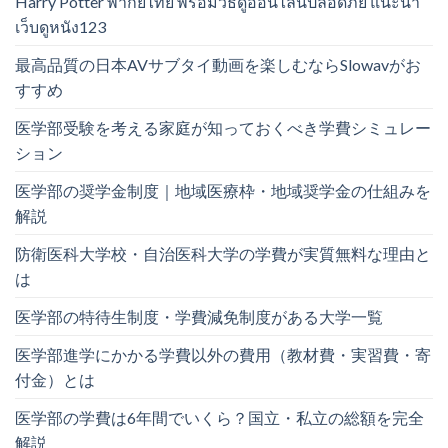
Harry Potter พากย์ไทย พร้อมวิธีดูออนไลน์ปลอดภัย แนะนำ
เว็บดูหนัง123
最高品質の日本AVサブタイ動画を楽しむならSlowavがお
すすめ
医学部受験を考える家庭が知っておくべき学費シミュレー
ション
医学部の奨学金制度｜地域医療枠・地域奨学金の仕組みを
解説
防衛医科大学校・自治医科大学の学費が実質無料な理由と
は
医学部の特待生制度・学費減免制度がある大学一覧
医学部進学にかかる学費以外の費用（教材費・実習費・寄
付金）とは
医学部の学費は6年間でいくら？国立・私立の総額を完全
解説