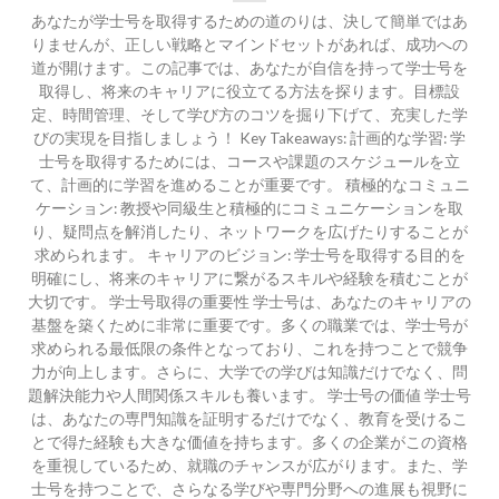
あなたが学士号を取得するための道のりは、決して簡単ではあ
りませんが、正しい戦略とマインドセットがあれば、成功への
道が開けます。この記事では、あなたが自信を持って学士号を
取得し、将来のキャリアに役立てる方法を探ります。目標設
定、時間管理、そして学び方のコツを掘り下げて、充実した学
びの実現を目指しましょう！ Key Takeaways: 計画的な学習: 学
士号を取得するためには、コースや課題のスケジュールを立
て、計画的に学習を進めることが重要です。 積極的なコミュニ
ケーション: 教授や同級生と積極的にコミュニケーションを取
り、疑問点を解消したり、ネットワークを広げたりすることが
求められます。 キャリアのビジョン: 学士号を取得する目的を
明確にし、将来のキャリアに繋がるスキルや経験を積むことが
大切です。 学士号取得の重要性 学士号は、あなたのキャリアの
基盤を築くために非常に重要です。多くの職業では、学士号が
求められる最低限の条件となっており、これを持つことで競争
力が向上します。さらに、大学での学びは知識だけでなく、問
題解決能力や人間関係スキルも養います。 学士号の価値 学士号
は、あなたの専門知識を証明するだけでなく、教育を受けるこ
とで得た経験も大きな価値を持ちます。多くの企業がこの資格
を重視しているため、就職のチャンスが広がります。また、学
士号を持つことで、さらなる学びや専門分野への進展も視野に