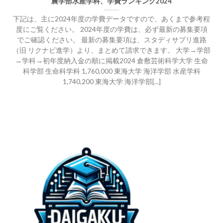
農学部水産学科、学費ランキング2024
下記は、主に2024年度の学費データですので、あくまで参考程
度にご覧ください。 2024年度の学費は、必ず最新の募集要項
でご確認ください。 最新の募集要項は、スタディサプリ進路
（旧 リクナビ進学）より、まとめて請求できます。 大学→学部
→学科→初年度納入金の順に掲載2024 倉敷芸術科学大学 生命
科学部 生命科学科 1,760,000 東海大学 海洋学部 水産学科
1,740,200 東海大学 海洋学部[...]