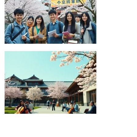
AV SUBTHAI
ร้านนวด AV ซับไทย
ห้องเชือด
เย็ดยับ
Copyright 2026 ©
大学・専門学校学費ランキング